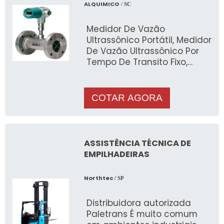
ALQUIMICO
/ SC
Medidor De Vazão
Ultrassônico Portátil, Medidor
De Vazão Ultrassônico Por
Tempo De Transito Fixo,
Medidores De Vazão Tipo
Calha Parshall, Medidor De
Nível Ultrassônico Para
COTAR AGORA
Canais Abertos, Medidor De
Vazão Para Óleos - Mini Oil
Meter, Medidor De Vazão
Tipo Sanitário | Milk Meter,
ASSISTÊNCIA TÉCNICA DE
Medidor De Vazão Tipo
EMPILHADEIRAS
Turbina - Ex-Turbine,
Medidor De Vazão Para
Northtec
/ SP
Líquidos | Flowpet-5G,
Medidor De Vazão Tipo
Distribuidora autorizada
Turbina Por Inserção,
Paletrans É muito comum
Medidor De Água