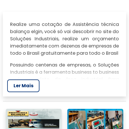
Realize uma cotação de Assistência técnica
balança elgin, você só vai descobrir no site do
Soluções Industriais, realize um orçamento
imediatamente com dezenas de empresas de
todo o Brasil gratuitamente para todo o Brasil
Possuindo centenas de empresas, o Soluções
Industriais é a ferramenta business to business
mais completo da área industrial. Para
Ler Mais
realizar um orçamento de Assistência técnica
balança elgin, clique em um ou mais dos
anuciantes a seguir:
Veja mais:
Calibração de Balanças
|
Manutenção de Balanças​
|
Conserto de
Balança
|
Conserto de Balança Digital
|