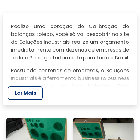
Realize uma cotação de Calibração de
balanças toledo, você só vai descobrir no site
do Soluções Industriais, realize um orçamento
imediatamente com dezenas de empresas de
todo o Brasil gratuitamente para todo o Brasil
Possuindo centenas de empresas, o Soluções
Industriais é a ferramenta business to business
mais completo da área industrial. Para
Ler Mais
realizar um orçamento de Calibração de
balanças toledo, clique em um ou mais dos
anuciantes a seguir:
Veja mais:
Calibração de Balanças
|
Manutenção de Balanças​
|
Conserto de
Balança
|
Conserto de Balança Digital
|