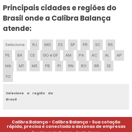
CALIBRAGEM DE BALANÇA
Principais cidades e regiões do
CALIBRAÇÃO DE BALANÇAS RODOVIÁRIAS
Brasil onde a Calibra Balança
atende:
CALIBRAÇÃO DE BALANÇA ANALÍTICA EM SP
CALIBRAÇÃO DE BALANÇAS ELETRÔNICAS
Selecione
RJ
MG
ES
SP
PR
SC
RS
CALIBRAÇÃO BALANÇA TOLEDO 9091
PE
BA
CE
GO e DF
AM
PA
AC
AL
AP
MA
MT
MS
PB
PI
RN
RO
RR
SE
CALIBRAÇÃO DE BALANÇA DE PRECISÃO
TO
SERVIÇO DE CALIBRAÇÃO DE BALANÇA DE RODOVIÁRIA
CALIBRAÇÃO DE PESOS PADRÃO
Selecione a região do
Brasil
CALIBRAÇÃO DE BALANÇAS TOLEDO
CALIBRAÇÃO DE BALANÇA RODOVIÁRIA
Calibra Balança - Calibra Balança - Sua cotação
rápida, precisa e conectada a dezenas de empresas