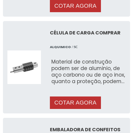
COTAR AGORA
CÉLULA DE CARGA COMPRAR
ALQUIMICO
/ SC
Material de construção
podem ser de aluminio, de
aço carbono ou de aço inox,
quanto a proteção, podem
ser IP-65, IP-66, IP-67, IP-68,
IP-69k, quanto ao formato,
podem ser de tração, de
COTAR AGORA
compressão, de
cisalhamento, de flexão,
podem ser blindadas, para
áreas classificadas.
EMBALADORA DE CONFEITOS