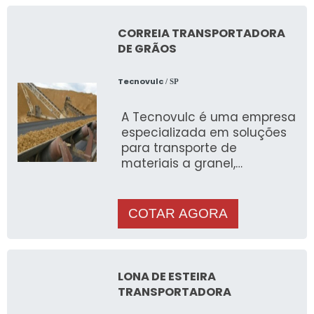
CORREIA TRANSPORTADORA
DE GRÃOS
Tecnovulc
/ SP
A Tecnovulc é uma empresa
especializada em soluções
para transporte de
materiais a granel,
oferecendo uma ampla
variedade de produtos para
atender às ne
COTAR AGORA
LONA DE ESTEIRA
TRANSPORTADORA