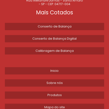
Rua Alexandre Dumas - Santo Amaro
EMPRESAS QUE FAZEM CALIBRAÇÃO DE BALANÇAS
- SP - CEP: 04717-004
Mais Cotados
CALIBRAR BALANÇA MECÂNICA
SERVIÇO DE CALIBRAÇÃO DE BALANÇA MECÂNICA
Conserto de Balança
CALIBRAR BALANÇA DE PRECISÃO
Conserto de Balança Digital
CALIBRAÇÃO BALANÇA
Calibragem de Balança
CALIBRAR BALANÇA
CALIBRAR BALANÇA DIGITAL
Inicio
EMPRESA DE AFERIÇÃO DE BALANÇA
Sobre nós
CALIBRAÇÃO DE BALANÇAS EM SP
Produtos
CALIBRAÇÃO DE BALANÇA DIGITAL
Mapa do site