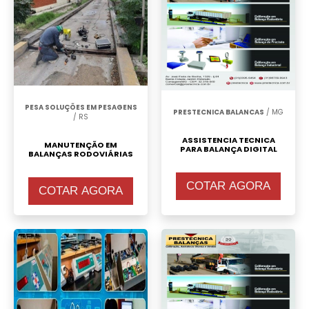
Calibragem de Balança
.
PESA SOLUÇÕES EM PESAGENS
PRESTECNICA BALANCAS
/ MG
/ RS
ASSISTENCIA TECNICA
MANUTENÇÃO EM
PARA BALANÇA DIGITAL
BALANÇAS RODOVIÁRIAS
COTAR AGORA
COTAR AGORA