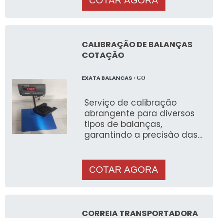
COTAR AGORA
CALIBRAÇÃO DE BALANÇAS
COTAÇÃO
EXATA BALANCAS
/ GO
Serviço de calibração
abrangente para diversos
tipos de balanças,
garantindo a precisão das
medições através de
procedimentos técnicos
que seguem normas
COTAR AGORA
nacionais e internacionais.
CORREIA TRANSPORTADORA