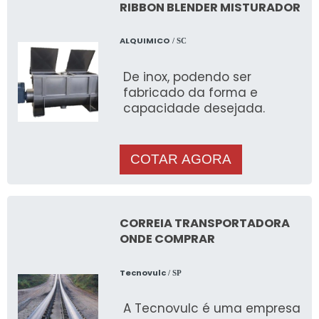
sustentação robusta. A
RIBBON BLENDER MISTURADOR
caçamba pesadora é
apoiada em células de
ALQUIMICO
/ SC
carga blindadas IP-67,
calibradas entre si. A
De inox, podendo ser
caçamba pulmão recebe o
fabricado da forma e
produto e alimenta a
capacidade desejada.
caçamba balança até
atingir o peso programado,
interrompe-se então a
alimentação e a caçamba
COTAR AGORA
balança descarrega na
receptora. Ao zerar a
descarga na caçamba
balança, reinicia-se o
CORREIA TRANSPORTADORA
processo.
ONDE COMPRAR
Tecnovulc
/ SP
A Tecnovulc é uma empresa