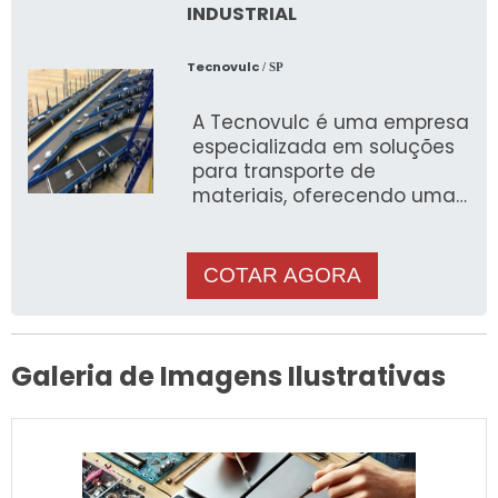
INDUSTRIAL
Tecnovulc
/ SP
A Tecnovulc é uma empresa
especializada em soluções
para transporte de
materiais, oferecendo uma
ampla variedade de correia
transportadora industrial
para aten
COTAR AGORA
Galeria de Imagens Ilustrativas