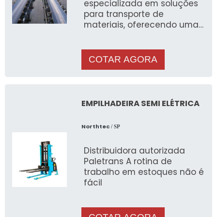
especializada em soluções
para transporte de
materiais, oferecendo uma
ampla variedade de
produtos para atender às
necessidade
COTAR AGORA
EMPILHADEIRA SEMI ELÉTRICA
Northtec
/ SP
Distribuidora autorizada
Paletrans A rotina de
trabalho em estoques não é
fácil