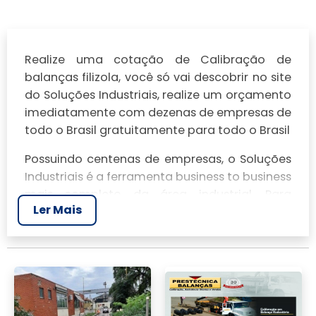
Realize uma cotação de Calibração de
balanças filizola, você só vai descobrir no site
do Soluções Industriais, realize um orçamento
imediatamente com dezenas de empresas de
todo o Brasil gratuitamente para todo o Brasil
Possuindo centenas de empresas, o Soluções
Industriais é a ferramenta business to business
mais completo da área industrial. Para
Ler Mais
realizar um orçamento de Calibração de
balanças filizola, clique em um ou mais dos
anuciantes a seguir:
Veja mais:
Calibração de Balanças
|
Manutenção de Balanças​
|
Conserto de
Balança
|
Conserto de Balança Digital
|