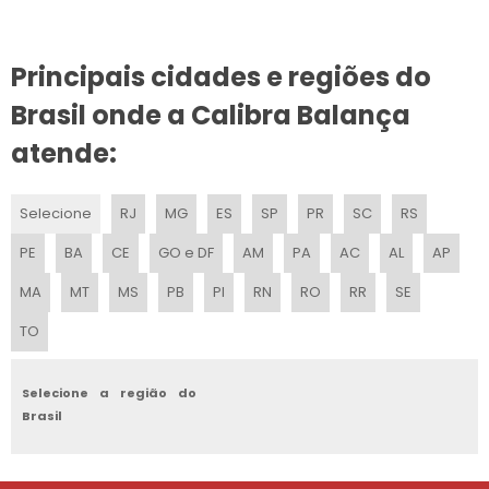
CONSERTO DE BALANÇA DIGITAL SP
Principais cidades e regiões do
CÉLULA DE CARGA BALANÇA
Brasil onde a Calibra Balança
atende:
AFERIÇÃO DE BALANÇA RODOVIÁRIA
SERVIÇO DE CALIBRAÇÃO DE BALANÇA
Selecione
RJ
MG
ES
SP
PR
SC
RS
ASSISTÊNCIA TÉCNICA SPEEDO
PE
BA
CE
GO e DF
AM
PA
AC
AL
AP
MA
MT
MS
PB
PI
RN
RO
RR
SE
CALIBRAÇÃO DE BALANÇA ANALÍTICA
TO
MANUTENÇÃO DE BALANÇA DIGITAL
MANUTENÇÃO DE BALANÇA DE PRECISÃO
Selecione a região do
Brasil
SERVIÇOS DE CALIBRAÇÃO BALANÇA INDUSTRIAL