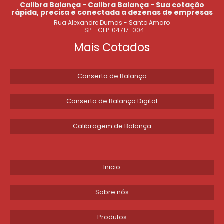
AFERIR BALANÇA MECÂNICA
Calibra Balança - Calibra Balança - Sua cotação
rápida, precisa e conectada a dezenas de empresas
Rua Alexandre Dumas - Santo Amaro
CONSERTO DE BALANÇA DIGITAL DE BANHEIRO
- SP - CEP: 04717-004
Mais Cotados
ASSISTÊNCIA TÉCNICA DE BALANÇAS
CONSERTO BALANÇA FILIZOLA
Conserto de Balança
MANUTENÇÃO DE BALANÇAS CALIBRAÇÃO
Conserto de Balança Digital
ONDE CALIBRAR BALANÇAS EM SP
Calibragem de Balança
VALOR DE CALIBRAÇÃO DE BALANÇAS ELETRÔNICAS
MANUTENÇÃO DE BALANÇA ANALÍTICA
Inicio
CÉLULA DE CARGA PARA BALANÇA
Sobre nós
MANUTENÇÃO CORRETIVA DE BALANÇAS
Produtos