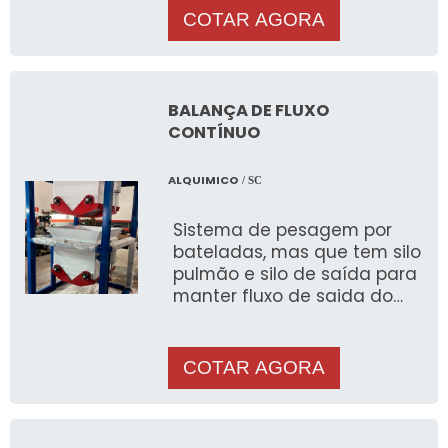
sistema gerenciador de
COTAR AGORA
pesa
BALANÇA DE FLUXO
CONTÍNUO
ALQUIMICO
/ SC
Sistema de pesagem por
bateladas, mas que tem silo
pulmão e silo de saída para
manter fluxo de saida do
material constante, para
envio de produto de forma
constante ao processo.
COTAR AGORA
Formado por caçambas
pulmão, pesadora e
receptora, com estrutura de