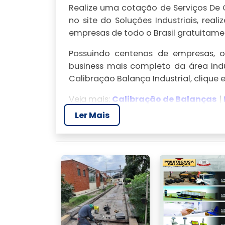
Realize uma cotação de Serviços De C
no site do Soluções Industriais, r
empresas de todo o Brasil gratuitamen
Possuindo centenas de empresas, o 
business mais completo da área indu
Calibração Balança Industrial, clique
Veja mais:
Calibração de Balanças
|
Conserto de Balança Digital
|
Calib
Ler Mais