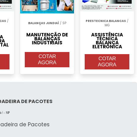
NCAS
/
PRESTECNICA BALANCAS
/
BALANÇAS JUNDIAÍ
/ SP
MG
MANUTENÇÃO DE
ASSISTÊNCIA
IA
BALANÇAS
TÉCNICA
RA
INDUSTRIAIS
BALANÇA
ITAL
ELETRÔNICA
COTAR
COTAR
AGORA
AGORA
DADEIRA DE PACOTES
c
/ - SP
dadeira de Pacotes