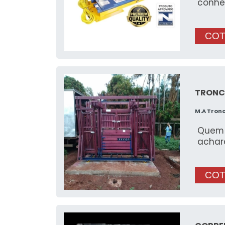
conhe
COT
TRONC
M.A Tron
Quem 
achar
COT