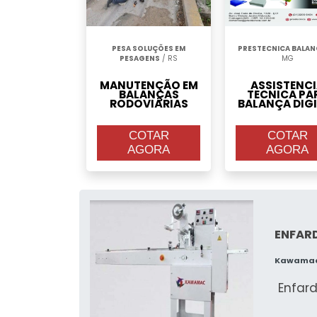
PESA SOLUÇÕES EM
PRESTECNICA BALA
PESAGENS
/ RS
MG
MANUTENÇÃO EM
ASSISTENC
BALANÇAS
TECNICA PA
RODOVIÁRIAS
BALANÇA DIG
COTAR
COTAR
AGORA
AGORA
ENFAR
Kawama
Enfar