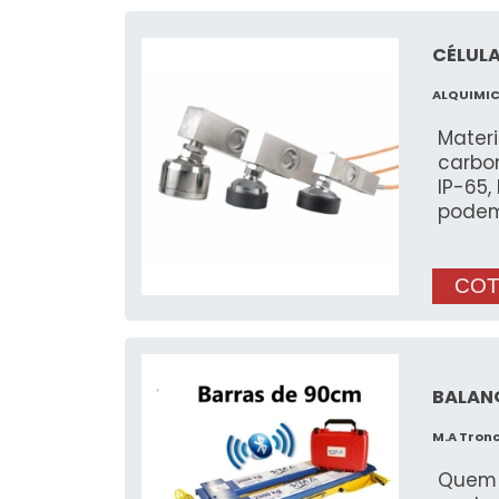
CÉLULA
ALQUIMI
Mater
carbo
IP-65, IP-
podem
cisalh
áreas 
COT
BALAN
M.A Tron
Quem 