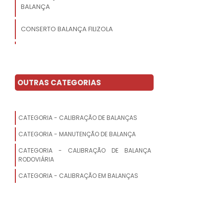
BALANÇA
CONSERTO BALANÇA FILIZOLA
LABORATÓRIO DE CALIBRAÇÃO DE
BALANÇAS
OUTRAS CATEGORIAS
MANUTENÇÃO DE BALANÇA TOLEDO
CONSERTO DE BALANÇA DIGITAL DE
BANHEIRO
CATEGORIA - CALIBRAÇÃO DE BALANÇAS
CATEGORIA - MANUTENÇÃO DE BALANÇA
ASSISTÊNCIA TÉCNICA BALANÇAS
CATEGORIA - CALIBRAÇÃO DE BALANÇA
RODOVIÁRIA
MANUTENÇÃO DE BALANÇAS
CALIBRAÇÃO
CATEGORIA - CALIBRAÇÃO EM BALANÇAS
ASSISTÊNCIA TÉCNICA DE BALANÇAS
ASSISTÊNCIA TÉCNICA PARA BALANÇA