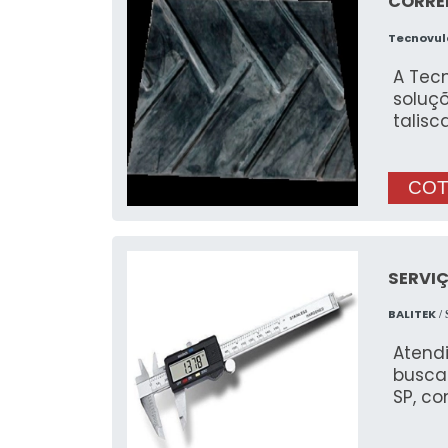
CORRE
Tecnovul
A Tec
soluçõ
talis
COT
SERVI
BALITEK
/ 
Atend
busca
SP, co