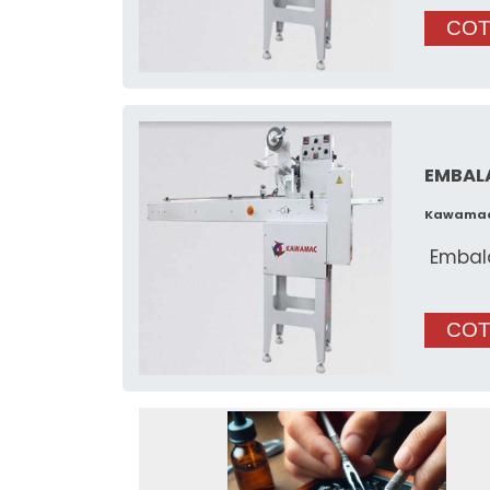
COT
EMBAL
Kawama
Embal
COT