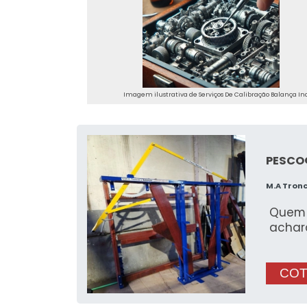
Imagem ilustrativa de Serviços De Calibração Balança In
PESCO
M.A Tron
Quem 
achar
COT