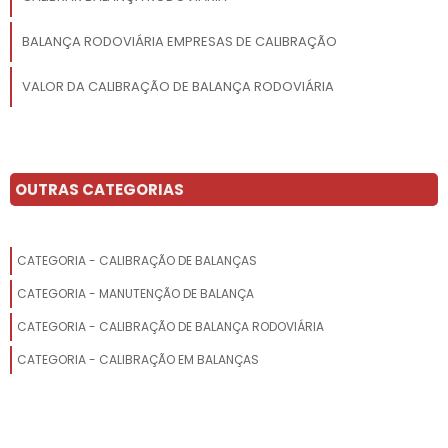
BALANÇA RODOVIÁRIA EMPRESAS DE CALIBRAÇÃO
VALOR DA CALIBRAÇÃO DE BALANÇA RODOVIÁRIA
BALANÇAS RODOVIÁRIAS TOLEDO
MANUTENÇÃO DE BALANÇA RODOVIÁRIA EMPRESAS
OUTRAS CATEGORIAS
EMPRESAS DE CALIBRAÇÃO DE BALANÇAS RODOVIÁRIAS SP
CATEGORIA - CALIBRAÇÃO DE BALANÇAS
AFERIÇÃO DE BALANÇAS RODOVIÁRIAS PREÇO
CATEGORIA - MANUTENÇÃO DE BALANÇA
MANUTENÇÃO DE BALANÇA RODOVIÁRIA
CATEGORIA - CALIBRAÇÃO DE BALANÇA RODOVIÁRIA
PRESTAÇÃO DE SERVIÇOS EM CALIBRAÇÃO DE BALANÇAS
CATEGORIA - CALIBRAÇÃO EM BALANÇAS
RODOVIÁRIAS
CONTRATO DE MANUTENÇÃO DE BALANÇAS