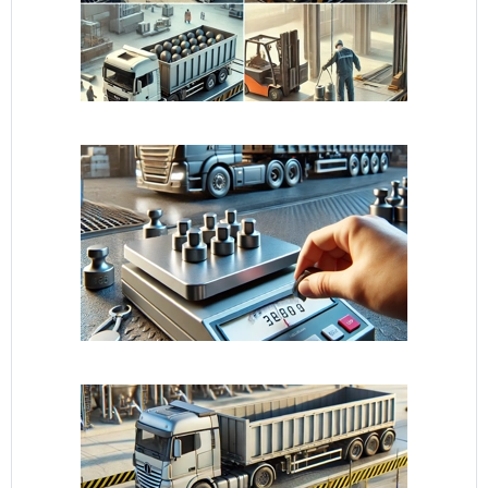
oferece leituras confiáveis,
essenciais para o controle
de qualidade, gestão de
inventário e operações
comerciais. Durabilidade: O
uso de aço carbono na sua
construção assegura uma
longa vida útil ao
equipamento, mesmo em
condições de uso intensivo.
Adaptabilidade: Com três
tamanhos disponíveis, este
produto se adapta
facilmente a diferentes
espaços e requisitos de
pesagem, tornando-o uma
solução versátil para
diversas aplicações.
Facilidade de Uso: Design
intuitivo e superfície de
pesagem acessível tornam