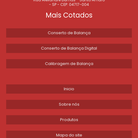
- SP - CEP: 04717-004
EMPRESAS QUE CALIBRAM BALANÇAS RODOVIÁRIAS EM SP
Mais Cotados
BALANÇA RODOVIÁRIA
Conserto de Balança
BALANÇAS RODOVIÁRIAS MANUTENÇÃO
Conserto de Balança Digital
CALIBRAR BALANÇA RODOVIÁRIA VALOR
Calibragem de Balança
BALANÇA RODOVIARIA JUNDIAI
COTAR CALIBRAÇÃO DE BALANÇA RODOVIÁRIA
Inicio
COTAR MANUTENÇÃO DE BALANÇA RODOVIÁRIA
Sobre nós
CALIBRAÇÃO DE BALANÇA RODOVIÁRIA
Produtos
SERVIÇO DE AFERIÇÃO DE BALANÇA RODOVIÁRIA
Mapa do site
CALIBRAÇÃO BALANÇA RODOVIÁRIA