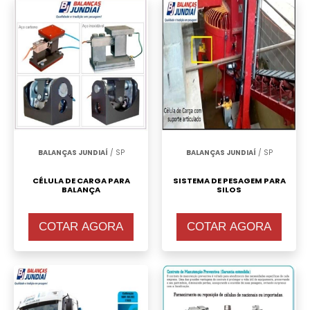
Veja mais:
Calibração de Balanças
|
Manutenção de Balanças​
|
Conserto de
Balança
|
Conserto de Balança Digital
|
Calibragem de Balança
.
BALANÇAS JUNDIAÍ
/ SP
BALANÇAS JUNDIAÍ
/ SP
CÉLULA DE CARGA PARA
SISTEMA DE PESAGEM PARA
BALANÇA
SILOS
COTAR AGORA
COTAR AGORA