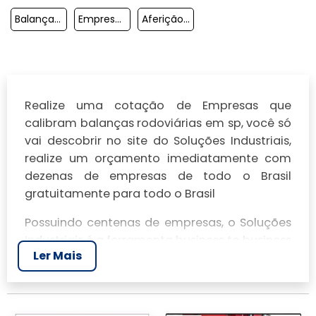
Balanças Rodoviárias Manutenção
Empresas De Calibração De Balanças Rodoviárias
Aferição De Balança Rodoviária Valor
Realize uma cotação de Empresas que
calibram balanças rodoviárias em sp, você só
vai descobrir no site do Soluções Industriais,
realize um orçamento imediatamente com
dezenas de empresas de todo o Brasil
gratuitamente para todo o Brasil
Possuindo centenas de empresas, o Soluções
Industriais é a ferramenta business to business
Ler Mais
mais completo da área industrial. Para
realizar um orçamento de Empresas que
calibram balanças rodoviárias em sp, clique
em um ou mais dos anuciantes a seguir: