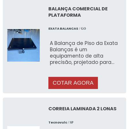
BALANÇA COMERCIAL DE
PLATAFORMA
EXATA BALANCAS
/ GO
A Balança de Piso da Exata
Balanças é um
equipamento de alta
precisão, projetado para
atender às necessidades
de pesagem em ambientes
industriais, comerciais e
COTAR AGORA
logísticos. Fabricada em
aço carbono de alta
resistência, esta balança é
ideal para a pesagem de
CORREIA LAMINADA 2 LONAS
cargas variadas,
oferecendo robustez,
Tecnovulc
/ SP
durabilidade e precisão.